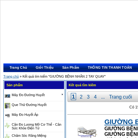
Trang Chủ
Giới Thiệu
Sản Phẩm
THÔNG TIN THANH TOÁN
Trang chủ
» Kết quả tìm kiếm "GIƯỜNG BỆNH NHÂN 2 TAY QUAY"
Sản phẩm
Kết quả tìm kiếm
Máy Đo Đường Huyết
1
2
3
4
...
Trang cuối
Que Thử Đường Huyết
Có 1
Máy Đo Huyết Áp
GIƯỜNG
Cân Đo Lượng Mỡ Cơ Thể - Cân
GIƯỜNG
BỆN
Sức Khỏe Điện Tử
GIƯỜNG
BỆN
Chăm Sóc Răng Miệng