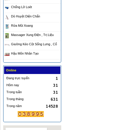
Chống Lở Loét
Dò Huyệt Diện Chẩn
Rửa Mũi Xoang
Massager Xung Điện , Trị Liệu
Giường Kéo Cột Sống Lưng , Cổ
Hậu Môn Nhân Tạo
Online
Đang trực tuyến
1
Hôm nay
31
Trong tuần
31
Trong tháng
631
Trong năm
14528