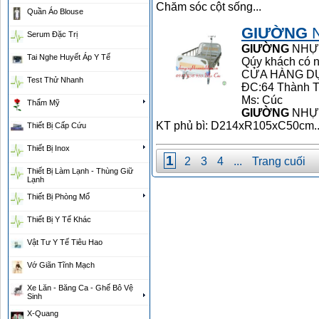
Chăm sóc cột sống...
Quần Áo Blouse
GIƯỜNG
Serum Đặc Trị
GIƯỜNG
NHỰ
Tai Nghe Huyết Áp Y Tế
Qúy khách có nh
CỬA HÀNG DỤ
Test Thử Nhanh
ĐC:64 Thành T
Ms: Cúc
Thẩm Mỹ
GIƯỜNG
NHỰ
KT phủ bì: D214xR105xC50cm..
Thiết Bị Cấp Cứu
Thiết Bị Inox
1
2
3
4
...
Trang cuối
Thiết Bị Làm Lạnh - Thùng Giữ
Lạnh
Thiết Bị Phòng Mổ
Thiết Bị Y Tế Khác
Vật Tư Y Tế Tiêu Hao
Vớ Giãn Tĩnh Mạch
Xe Lăn - Băng Ca - Ghế Bô Vệ
Sinh
X-Quang