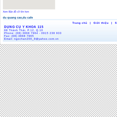
Xem Bản đồ cỡ lớn hơn
du quang cao,du cafe
Trang chủ
|
Giới thiệu
|
S
DỤNG CỤ Y KHOA 115
68 Thành Thái, P.12, Q.10
Phone:
(08) 3868 7964 - 0915 238 933
Fax:
(08) 3868 7965
Email:
ngochan200_9@yahoo.com.vn