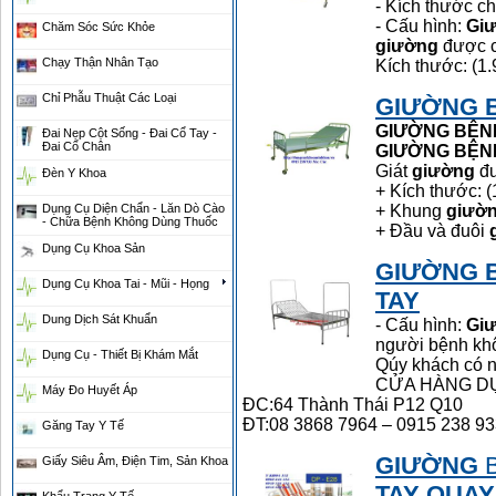
- Kích thước c
- Cấu hình:
Gi
Chăm Sóc Sức Khỏe
giường
được c
Chạy Thận Nhân Tạo
Kích thước: (1.
Chỉ Phẫu Thuật Các Loại
GIƯỜNG
GIƯỜNG
BỆN
Đai Nẹp Cột Sống - Đai Cổ Tay -
Đai Cổ Chân
GIƯỜNG
BỆN
Giát
giường
đư
Đèn Y Khoa
+ Kích thước: 
Dụng Cụ Diện Chẩn - Lăn Dò Cào
+ Khung
giườ
- Chữa Bệnh Không Dùng Thuốc
+ Đầu và đuôi
Dụng Cụ Khoa Sản
GIƯỜNG
Dụng Cụ Khoa Tai - Mũi - Họng
TAY
Dung Dịch Sát Khuẩn
- Cấu hình:
Gi
người bệnh khô
Dụng Cụ - Thiết Bị Khám Mắt
Qúy khách có nh
CỬA HÀNG DỤ
Máy Đo Huyết Áp
ĐC:64 Thành Thái P12 Q10
ĐT:08 3868 7964 – 0915 238 933
Găng Tay Y Tế
GIƯỜNG
Giấy Siêu Âm, Điện Tim, Sản Khoa
TAY
QUAY