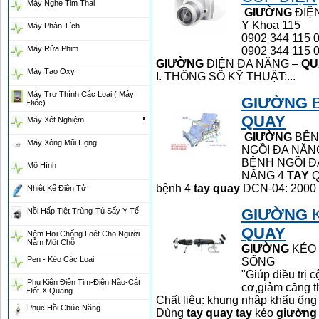
Máy Nghe Tim Thai
GIƯỜNG
ĐIỆ
Y Khoa 115
Máy Phân Tích
0902 344 115 
Máy Rửa Phim
0902 344 115 
GIƯỜNG
ĐIỆN ĐA NĂNG –
QU
Máy Tạo Oxy
I. THÔNG SỐ KỸ THUẬT:...
Máy Trợ Thính Các Loại ( Máy
GIƯỜNG
B
Điếc)
QUAY
Máy Xét Nghiệm
GIƯỜNG
BỆN
Máy Xông Mũi Họng
NGỒI ĐA NĂN
BỆNH NGỒI Đ
Mô Hình
NĂNG 4
TAY
Q
bệnh 4
tay
quay
DCN-04: 2000 
Nhiệt Kế Điện Tử
GIƯỜNG
K
Nồi Hấp Tiệt Trùng-Tủ Sấy Y Tế
QUAY
Nệm Hơi Chống Loét Cho Người
Nằm Một Chỗ
GIƯỜNG
KÉO 
Pen - Kéo Các Loại
SỐNG
"Giúp điều trị 
Phụ Kiện Điện Tim-Điện Não-Cắt
cơ,giảm căng t
Đốt-X Quang
Chất liệu: khung nhập khẩu ống
Phục Hồi Chức Năng
Dùng
tay
quay
tay
kéo
giường