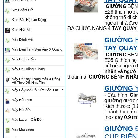
Khẩu Trang Y Tế
GIƯỜNG
BỆ
Kim Châm Cứu
E28 thích hợp
không thể di c
Kính Bảo Hộ Lao Động
người nhà đượ
ĐA CHỨC NĂNG 4
TAY
QUAY
.
Kính Hiển Vi
GIƯỜNG
Máy Bệnh Viện
TAY
QUAY
Máy Điện Tim- Siêu Âm- X Quang
GIƯỜNG
BỆ
Máy Đo Độ Cồn
E05 G thích h
liệt nửa người
Máy Đo Loãng Xương
nhân
và người
thoải mái
GIƯỜNG
BỆNH
NHÂ
Máy Đo Oxy Trong Máu & Đồng
Hồ Theo Dõi Nhịp Tim
GIƯỜNG
Y
Máy Gây Mê-Hồi Sức-Sốc Tim
- Cấu hình:
Gi
Máy Hút Dịch
giường
được c
Kích thước: (
Máy Hút Sữa
Thành hộp rộng
inox dày 0.9 mm
Máy Laser - Cắt Đốt
GIƯỜNG
Đ
Máy Massager
CÚP ĐIỆN