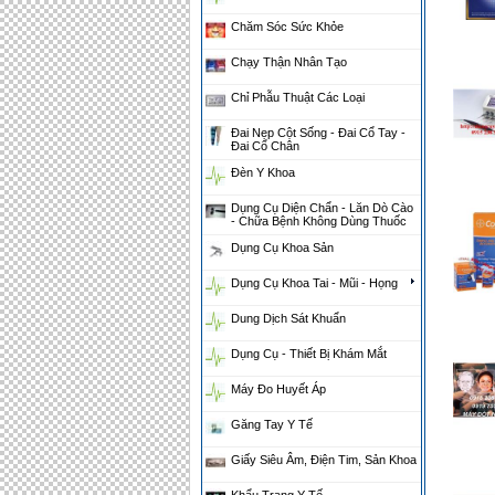
Chăm Sóc Sức Khỏe
Chạy Thận Nhân Tạo
Chỉ Phẫu Thuật Các Loại
Đai Nẹp Cột Sống - Đai Cổ Tay -
Đai Cổ Chân
Đèn Y Khoa
Dụng Cụ Diện Chẩn - Lăn Dò Cào
- Chữa Bệnh Không Dùng Thuốc
Dụng Cụ Khoa Sản
Dụng Cụ Khoa Tai - Mũi - Họng
Dung Dịch Sát Khuẩn
Dụng Cụ - Thiết Bị Khám Mắt
Máy Đo Huyết Áp
Găng Tay Y Tế
Giấy Siêu Âm, Điện Tim, Sản Khoa