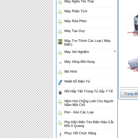
Máy Nghe Tim Thai
Máy Phân Tích
Máy Rửa Phim
Máy Tạo Oxy
Máy Trợ Thính Các Loại ( Máy
Điếc)
Máy Xét Nghiệm
Máy Xông Mũi Họng
Mô Hình
Nhiệt Kế Điện Tử
Nồi Hấp Tiệt Trùng-Tủ Sấy Y Tế
Trang đầ
Nệm Hơi Chống Loét Cho Người
Nằm Một Chỗ
Pen - Kéo Các Loại
Phụ Kiện Điện Tim-Điện Não-Cắt
Đốt-X Quang
Phục Hồi Chức Năng