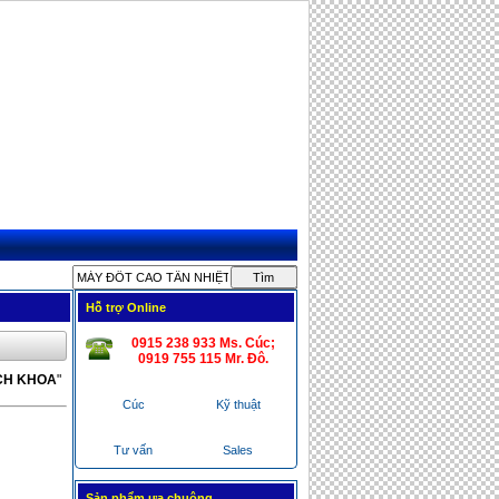
MÁY KIỂM TRA ĐÔNG MÁU CẦM
TAY COAGUCHECKS
GIƯỜNG KÉO CỘT SỐNG LƯNG,
CỔ
Hỗ trợ Online
0915 238 933 Ms. Cúc;
0919 755 115 Mr. Ðô.
May Oxy Cho Người Già
CH KHOA
"
Cúc
Kỹ thuật
Tư vấn
Sales
Sản phẩm ưa chuộng