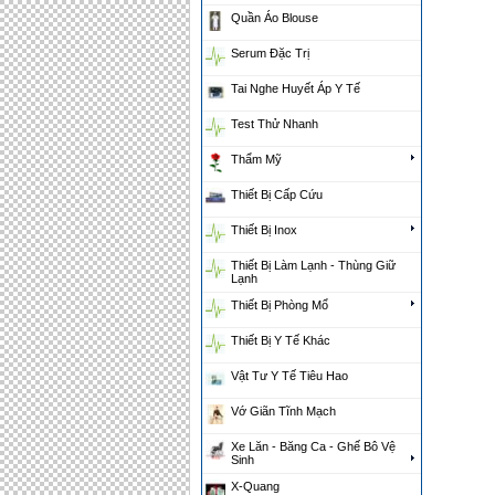
Quần Áo Blouse
Serum Đặc Trị
Tai Nghe Huyết Áp Y Tế
Test Thử Nhanh
Thẩm Mỹ
Thiết Bị Cấp Cứu
Thiết Bị Inox
Thiết Bị Làm Lạnh - Thùng Giữ
Lạnh
Thiết Bị Phòng Mổ
Thiết Bị Y Tế Khác
Vật Tư Y Tế Tiêu Hao
Vớ Giãn Tĩnh Mạch
Xe Lăn - Băng Ca - Ghế Bô Vệ
Sinh
X-Quang