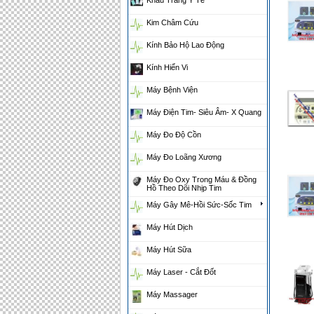
Khẩu Trang Y Tế
Kim Châm Cứu
Kính Bảo Hộ Lao Động
Kính Hiển Vi
Máy Bệnh Viện
Máy Điện Tim- Siêu Âm- X Quang
Máy Đo Độ Cồn
Máy Đo Loãng Xương
Máy Đo Oxy Trong Máu & Đồng
Hồ Theo Dõi Nhịp Tim
Máy Gây Mê-Hồi Sức-Sốc Tim
Máy Hút Dịch
Máy Hút Sữa
Máy Laser - Cắt Đốt
Máy Massager