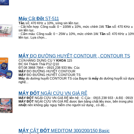
Máy
Cắt
Đốt
ST-511
Tần
số: 470 KHz ± 10%, sóng sin liên tục.
- Cắt hổn hợp: Công suất: 0 ~ 100W ± 10%, mức chỉnh 1W.
Tần
số: 470 KHz ±
sin liên tục.
- Cấm máu: Công suất: 0 ~ 25W ± 10%, mức chỉnh 1W.
Tần
số: 470 KHz ± 10%
liên tục. Lựa chọn...
MÁY
ĐO ĐƯỜNG HUYẾT CONTOUR , CONTOUR TS
CỬA HÀNG DỤNG CỤ Y
KHOA
115
ĐC:64 Thành Thái P12 Q10
ĐT:08 3868 7964 – 0915 238 933 Ms: Cúc
MÁY
ĐO ĐƯỜNG HUYẾT CONTOUR
MÁY
ĐO ĐƯỜNG HUYẾT CONTOUR TS
Máy
đo đường huyết CONTOUR TS của Bayer là
máy
đo đường huyết sử dụn
nghệ...
MÁY
ĐỐT
NGẢI CỨU VN GIÁ RẺ
MÁY
ĐỐT
NGẢI CỨU VN GIÁ RẺ liên hệ : C.Cúc : 0915 238 933 - A.Độ : 0919 
MÁY
ĐỐT
NGẢI CỨU VN GIÁ RẺ được làm bằng chất liệu inox, bên trong phủ 
nhiệt
nên không gây nguy hiểm cho người sử dụng , có độ...
MÁY
CẮT
ĐỐT
MEDITOM 300/200/150 Basic