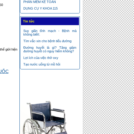
TAY COAGUCHECKS
PHẦN MỀM KẾ TOÁN
50
DỤNG CỤ Y KHOA 115
Tin tức
Suy giãn tĩnh mạch - Bệnh mà
không biết!.
Tìm vắc-xin cho bệnh tiểu đường
GIƯỜNG KÉO CỘT SỐNG LƯNG,
CỔ
Đường huyết là gì? Tăng giảm
hế giới hiện
đường huyết có nguy hiểm không?
Lợi ích của việc thở oxy
Tạo nước uống từ mồ hôi
QUỐC
May Oxy Cho Người Già
MÁY ĐO HUYẾT ÁP BP A2 Basic