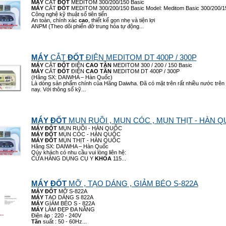
MÁY
CẮT
ĐỐT
MEDITOM 300/200/150 Basic
MÁY
CẮT
ĐỐT
MEDITOM 300/200/150 Basic Model: Meditom Basic 300/200/1
Công nghệ kỹ thuật số tiên tiến
An toàn, chính xác
cao
, thiết kế gọn nhẹ và tiện lợi
ANPM (Theo dõi phiến đỡ trung hòa tự động...
MÁY
CẮT
ĐỐT
ĐIỆN MEDITOM DT 400P / 300P
MÁY
CẮT
ĐỐT
ĐIỆN
CAO
TẦN
MEDITOM 300 / 200 / 150 Basic
MÁY
CẮT
ĐỐT
ĐIỆN
CAO
TẦN
MEDITOM DT 400P / 300P
(Hãng SX: DAIWHA – Hàn Quốc)
Là dòng sản phẩm chính của Hãng Daiwha. Đã có mặt trên rất nhiều nước trên t
nay. Với thông số kỹ...
MÁY
ĐỐT
MỤN RUỒI , MỤN CÓC , MỤN THỊT - HÀN 
MÁY
ĐỐT
MỤN RUỒI - HÀN QUỐC
MÁY
ĐỐT
MỤN CÓC - HÀN QUỐC
MÁY
ĐỐT
MỤN THỊT - HÀN QUỐC
Hãng SX: DAIWHA – Hàn Quốc
Qúy khách có nhu cầu vui lòng liên hệ:
CỬA HÀNG DỤNG CỤ Y
KHOA
115...
MÁY
ĐỐT
MỠ , TẠO DÁNG , GIẢM BÉO S-822A
MÁY
ĐỐT
MỠ S-822A
MÁY
TẠO DÁNG S 822A
MÁY
GIẢM BÉO S - 822A
MÁY
LÀM ĐẸP ĐA NĂNG
Điện áp : 220 - 240V
Tần
suất : 50 - 60Hz...