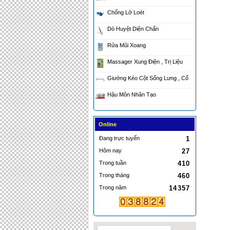
Chống Lở Loét
Dò Huyệt Diện Chẩn
Rửa Mũi Xoang
Massager Xung Điện , Trị Liệu
Giường Kéo Cột Sống Lưng , Cổ
Hậu Môn Nhân Tạo
Online
Đang trực tuyến
1
Hôm nay
27
Trong tuần
410
Trong tháng
460
Trong năm
14357