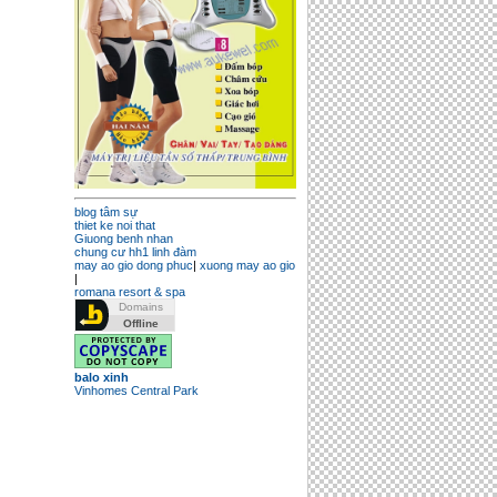
blog tâm sự
thiet ke noi that
Giuong benh nhan
chung cư hh1 linh đàm
may ao gio dong phuc
|
xuong may ao gio
|
romana resort & spa
balo xinh
Vinhomes Central Park