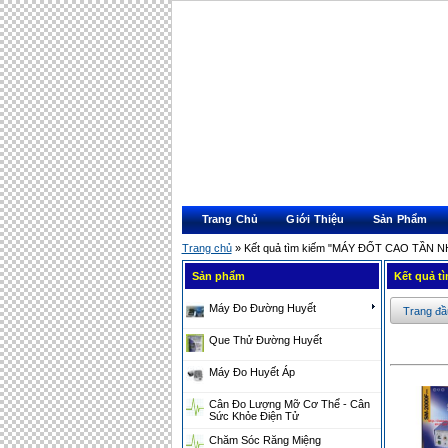
Trang Chủ
Giới Thiệu
Sản Phẩm
Trang chủ
» Kết quả tìm kiếm "MÁY ĐỐT CAO TẦN 
Sản phẩm
Kết quả t
Máy Đo Đường Huyết
Trang đầ
Que Thử Đường Huyết
Máy Đo Huyết Áp
Cân Đo Lượng Mỡ Cơ Thể - Cân
Sức Khỏe Điện Tử
Chăm Sóc Răng Miệng