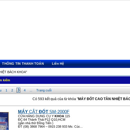
THÔNG TIN THANH TOÁN
Liên Hệ
NHIỆT BÁCH KHOA"
ìm kiếm
3
u
1
2
4
...
Trang cuối
Có 593 kết quả của từ khóa "
MÁY ĐỐT CAO TẦN NHIỆT BÁ
MÁY
CẮT
ĐỐT
SM-2000F
CỬA HÀNG DỤNG CỤ Y
KHOA
115
ĐC:64 Thành Thái P12 Q10,HCM
(gần nhà thờ Đồng Tiến )
ĐT (08) 3868 7964 – 0915 238 933 Ms: Cúc...