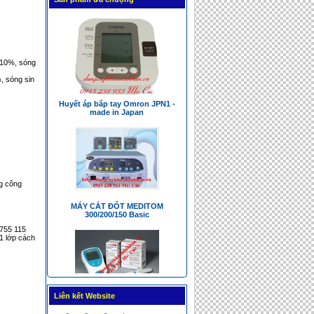
MÁY ĐO HUYẾT ÁP BP A2 Basic
 10%, sóng
, sóng sin
Huyết áp bắp tay Omron JPN1 -
made in Japan
g công
MÁY CẮT ĐỐT MEDITOM
300/200/150 Basic
755 115
1 lớp cách
Liên kết Website
MÁY KIỂM TRA ĐÔNG MÁU CẦM