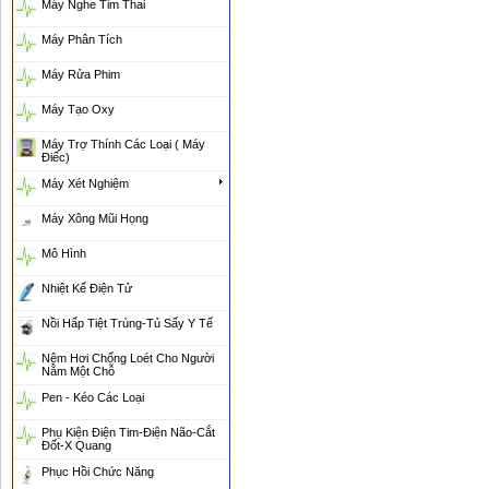
Máy Nghe Tim Thai
Máy Phân Tích
Máy Rửa Phim
Máy Tạo Oxy
Máy Trợ Thính Các Loại ( Máy
Điếc)
Máy Xét Nghiệm
Máy Xông Mũi Họng
Mô Hình
Nhiệt Kế Điện Tử
Nồi Hấp Tiệt Trùng-Tủ Sấy Y Tế
Nệm Hơi Chống Loét Cho Người
Nằm Một Chỗ
Pen - Kéo Các Loại
Phụ Kiện Điện Tim-Điện Não-Cắt
Đốt-X Quang
Phục Hồi Chức Năng