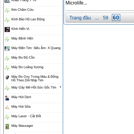
Khẩu Trang Y Tế
Microlife...
Kim Châm Cứu
60
Trang đầu
...
59
Kính Bảo Hộ Lao Động
Kính Hiển Vi
Máy Bệnh Viện
Máy Điện Tim- Siêu Âm- X Quang
Máy Đo Độ Cồn
Máy Đo Loãng Xương
Máy Đo Oxy Trong Máu & Đồng
Hồ Theo Dõi Nhịp Tim
Máy Gây Mê-Hồi Sức-Sốc Tim
Máy Hút Dịch
Máy Hút Sữa
Máy Laser - Cắt Đốt
Máy Massager