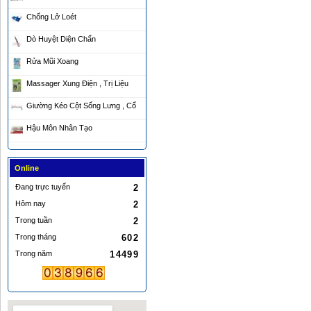
Chống Lở Loét
Dò Huyệt Diện Chẩn
Rửa Mũi Xoang
Massager Xung Điện , Trị Liệu
Giường Kéo Cột Sống Lưng , Cổ
Hậu Môn Nhân Tạo
Online
Đang trực tuyến
2
Hôm nay
2
Trong tuần
2
Trong tháng
602
Trong năm
14499