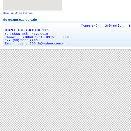
Xem Bản đồ cỡ lớn hơn
du quang cao,du cafe
Trang chủ
|
Giới thiệu
|
S
DỤNG CỤ Y KHOA 115
68 Thành Thái, P.12, Q.10
Phone:
(08) 3868 7964 - 0915 238 933
Fax:
(08) 3868 7965
Email:
ngochan200_9@yahoo.com.vn