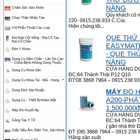
NĂNG
Chăm Sóc Sức Khỏe
Qúy khách có n
Chạy Thận Nhân Tạo
220- 0915.238.933 C.Cúc
Hiện chúng tôi...
Chỉ Phẫu Thuật Các Loại
QUE THỬ
Đai Nẹp Cột Sống - Đai Cổ Tay -
Đai Cổ Chân
EASYMATE
Đèn Y Khoa
- QUE T
Dụng Cụ Diện Chẩn - Lăn Dò Cào
NĂNG
- Chữa Bệnh Không Dùng Thuốc
CỬA HÀNG D
Dụng Cụ Khoa Sản
ĐC:64 Thành Thái P12 Q10
ĐT:08 3868 7964 – 0915 238 933
Dụng Cụ Khoa Tai - Mũi - Họng
MÁY
ĐO HU
Dung Dịch Sát Khuẩn
A200-PHÁ
Dụng Cụ - Thiết Bị Khám Mắt
1.500.000đ
Máy Đo Huyết Áp
CỬA HÀNG D
ĐC:64 Thành T
Găng Tay Y Tế
( gần nhà thờ 
Giấy Siêu Âm, Điện Tim, Sản Khoa
ĐT (08) 3868 7964 – 0915 238 
Hãng sản xuất