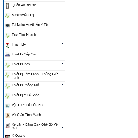
Quần Áo Blouse
Serum Đặc Trị
Tai Nghe Huyết Áp Y Tế
Test Thử Nhanh
Thẩm Mỹ
Thiết Bị Cấp Cứu
Thiết Bị Inox
Thiết Bị Làm Lạnh - Thùng Giữ
Lạnh
Thiết Bị Phòng Mổ
Thiết Bị Y Tế Khác
Vật Tư Y Tế Tiêu Hao
Vớ Giãn Tĩnh Mạch
Xe Lăn - Băng Ca - Ghế Bô Vệ
Sinh
X-Quang