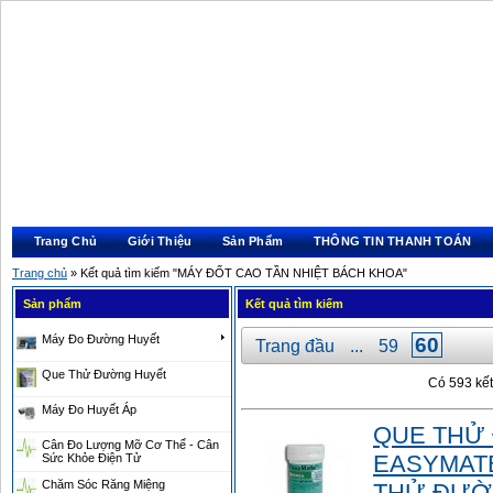
Trang Chủ
Giới Thiệu
Sản Phẩm
THÔNG TIN THANH TOÁN
Trang chủ
» Kết quả tìm kiếm "MÁY ĐỐT CAO TẦN NHIỆT BÁCH KHOA"
Sản phẩm
Kết quả tìm kiếm
Máy Đo Đường Huyết
60
Trang đầu
...
59
Que Thử Đường Huyết
Có 593 kết
Máy Đo Huyết Áp
QUE THỬ
Cân Đo Lượng Mỡ Cơ Thể - Cân
EASYMATE 
Sức Khỏe Điện Tử
Chăm Sóc Răng Miệng
THỬ ĐƯỜ