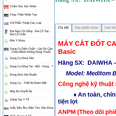
Chăm Sóc Sức Khỏe
Chạy Thận Nhân Tạo
Chỉ Phẫu Thuật Các Loại
Chi tiết
Sản phẩm khác
Liên hệ
Đai Nẹp Cột Sống - Đai Cổ Tay -
Đai Cổ Chân
Đèn Y Khoa
MÁY CẮT ĐỐT CA
Dụng Cụ Diện Chẩn - Lăn Dò Cào
Basic
- Chữa Bệnh Không Dùng Thuốc
Dụng Cụ Khoa Sản
Hãng SX: DAIWHA 
Dụng Cụ Khoa Tai - Mũi - Họng
Model: Meditom B
Dung Dịch Sát Khuẩn
Công nghệ kỹ thuật s
Dụng Cụ - Thiết Bị Khám Mắt
Máy Đo Huyết Áp
♦ An toàn, chính x
Găng Tay Y Tế
tiện lợi
Giấy Siêu Âm, Điện Tim, Sản Khoa
ANPM (Theo dõi phiế