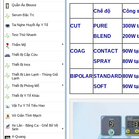
Quần Áo Blouse
Chế độ
Công s
Serum Đặc Trị
Tai Nghe Huyết Áp Y Tế
CUT
PURE
300W t
Test Thử Nhanh
BLEND
200W t
Thẩm Mỹ
COAG
CONTACT
90W tạ
Thiết Bị Cấp Cứu
SPRAY
80W tạ
Thiết Bị Inox
Thiết Bị Làm Lạnh - Thùng Giữ
BIPOLAR
STANDARD
80W tạ
Lạnh
SOFT
90W tạ
Thiết Bị Phòng Mổ
Thiết Bị Y Tế Khác
Vật Tư Y Tế Tiêu Hao
Vớ Giãn Tĩnh Mạch
Xe Lăn - Băng Ca - Ghế Bô Vệ
Sinh
X-Quang