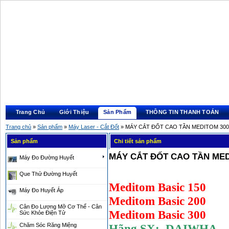
Trang Chủ
Giới Thiệu
Sản Phẩm
THÔNG TIN THANH TOÁN
Trang chủ
»
Sản phẩm
»
Máy Laser - Cắt Đốt
» MÁY CẮT ĐỐT CAO TẦN MEDITOM 300 
Sản phẩm
Chi tiết sản phẩm
MÁY CẮT ĐỐT CAO TẦN MEDI
Máy Đo Đường Huyết
Que Thử Đường Huyết
Meditom Basic 150
Máy Đo Huyết Áp
Meditom Basic 200
Cân Đo Lượng Mỡ Cơ Thể - Cân
Meditom Basic 300
Sức Khỏe Điện Tử
Chăm Sóc Răng Miệng
Hãng SX: DAIWHA – 