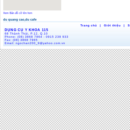
Xem Bản đồ cỡ lớn hơn
du quang cao,du cafe
Trang chủ
|
Giới thiệu
|
S
DỤNG CỤ Y KHOA 115
68 Thành Thái, P.12, Q.10
Phone:
(08) 3868 7964 - 0915 238 933
Fax:
(08) 3868 7965
Email:
ngochan200_9@yahoo.com.vn