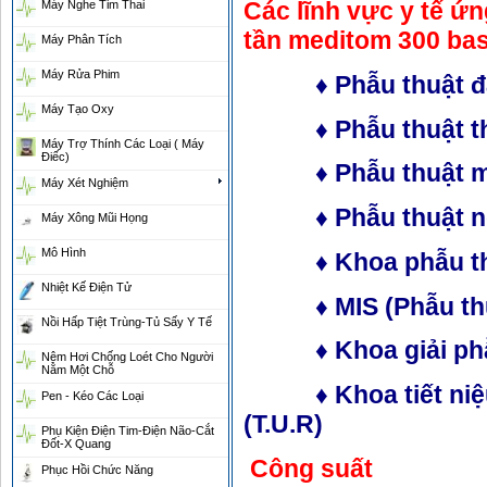
Các lĩnh vực y tế ứ
Máy Nghe Tim Thai
tần meditom 300 bas
Máy Phân Tích
Máy Rửa Phim
♦ Phẫu thuật đại
Máy Tạo Oxy
♦ Phẫu thuật thẩm
Máy Trợ Thính Các Loại ( Máy
Điếc)
♦ Phẫu thuật mạc
Máy Xét Nghiệm
♦ Phẫu thuật ng
Máy Xông Mũi Họng
Mô Hình
♦ Khoa phẫu thu
Nhiệt Kế Điện Tử
♦ MIS (Phẫu thuật
Nồi Hấp Tiệt Trùng-Tủ Sấy Y Tế
♦ Khoa giải phẫu 
Nệm Hơi Chống Loét Cho Người
Nằm Một Chỗ
♦ Khoa tiết niệu, 
Pen - Kéo Các Loại
(T.U.R)
Phụ Kiện Điện Tim-Điện Não-Cắt
Đốt-X Quang
Công suất
Phục Hồi Chức Năng