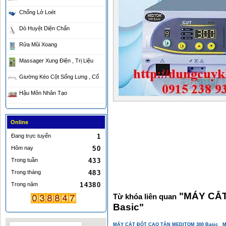
Chống Lở Loét
Dò Huyệt Diện Chẩn
Rửa Mũi Xoang
Massager Xung Điện , Trị Liệu
Giường Kéo Cột Sống Lưng , Cổ
Hậu Môn Nhân Tạo
MÁY CẮT ĐỐT CA
Online
CAO TẦN MUA Ở 
Đang trực tuyến
1
300 MUA Ở ĐÂU?
Hôm nay
50
Trong tuần
433
Basic
Trong tháng
483
Trong năm
14380
"
MÁY CẮT
Từ khóa liên quan
Basic
"
MÁY CẮT ĐỐT CAO TẦN MEDITOM 300 Basic
M