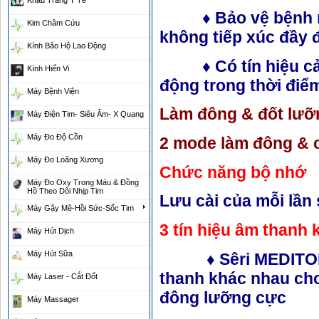
Khẩu Trang Y Tế
♦ Bảo vệ bệnh nhâ
Kim Châm Cứu
không tiếp xúc đầy 
Kính Bảo Hộ Lao Động
♦ Có tín hiệu cản
Kính Hiển Vi
động trong thời điể
Máy Bệnh Viện
Làm đông & đốt lưỡ
Máy Điện Tim- Siêu Âm- X Quang
Máy Đo Độ Cồn
2 mode làm đông & 
Máy Đo Loãng Xương
Chức năng bộ nhớ
Máy Đo Oxy Trong Máu & Đồng
Hồ Theo Dõi Nhịp Tim
Lưu cài của mỗi lần
Máy Gây Mê-Hồi Sức-Sốc Tim
3 tín hiệu âm thanh
Máy Hút Dịch
Máy Hút Sữa
♦ Sêri MEDITOM Ba
thanh khác nhau cho
Máy Laser - Cắt Đốt
đông lưỡng cực
Máy Massager