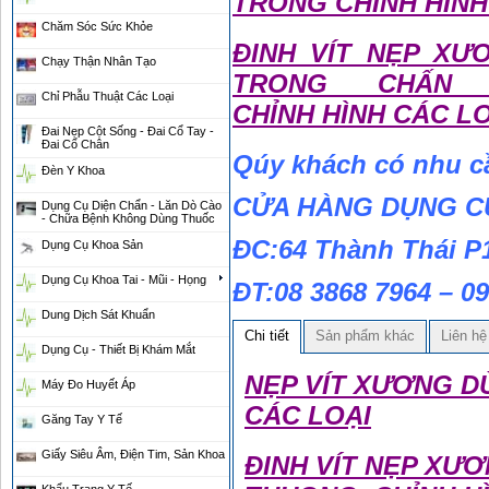
TRONG CHỈNH HÌNH
Chăm Sóc Sức Khỏe
ĐINH VÍT NẸP XƯ
Chạy Thận Nhân Tạo
TRONG CHẤN 
Chỉ Phẫu Thuật Các Loại
CHỈNH HÌNH CÁC L
Đai Nẹp Cột Sống - Đai Cổ Tay -
Đai Cổ Chân
Qúy khách có nhu cầ
Đèn Y Khoa
CỬA HÀNG DỤNG CỤ
Dụng Cụ Diện Chẩn - Lăn Dò Cào
- Chữa Bệnh Không Dùng Thuốc
ĐC:64 Thành Thái P
Dụng Cụ Khoa Sản
Dụng Cụ Khoa Tai - Mũi - Họng
ĐT:08 3868 7964 – 0
Dung Dịch Sát Khuẩn
Chi tiết
Sản phẩm khác
Liên hệ
Dụng Cụ - Thiết Bị Khám Mắt
NẸP VÍT XƯƠNG D
Máy Đo Huyết Áp
CÁC LOẠI
Găng Tay Y Tế
Giấy Siêu Âm, Điện Tim, Sản Khoa
ĐINH VÍT NẸP XƯ