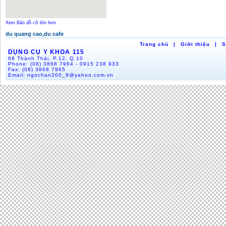
Xem Bản đồ cỡ lớn hơn
du quang cao,du cafe
Trang chủ
|
Giới thiệu
|
S
DỤNG CỤ Y KHOA 115
68 Thành Thái, P.12, Q.10
Phone:
(08) 3868 7964 - 0915 238 933
Fax:
(08) 3868 7965
Email:
ngochan200_9@yahoo.com.vn