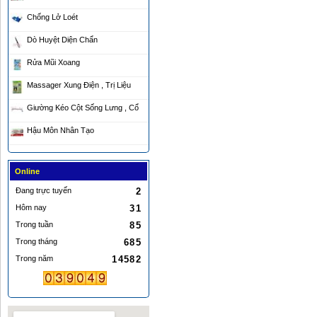
Chống Lở Loét
Dò Huyệt Diện Chẩn
Rửa Mũi Xoang
Massager Xung Điện , Trị Liệu
Giường Kéo Cột Sống Lưng , Cổ
Hậu Môn Nhân Tạo
Online
Đang trực tuyến
2
Hôm nay
31
Trong tuần
85
Trong tháng
685
Trong năm
14582