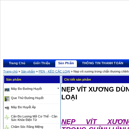
Trang Chủ
Giới Thiệu
Sản Phẩm
THÔNG TIN THANH TOÁN
Trang chủ
»
Sản phẩm
»
PEN - KÉO CÁC LOẠI
» Nẹp vít xương trong chấn thương chỉnh
Sản phẩm
Chi tiết sản phẩm
NẸP VÍT XƯƠNG DÙ
Máy Đo Đường Huyết
LOẠI
Que Thử Đường Huyết
Máy Đo Huyết Áp
Cân Đo Lượng Mỡ Cơ Thể - Cân
NẸP VÍT XƯƠ
Sức Khỏe Điện Tử
Chăm Sóc Răng Miệng