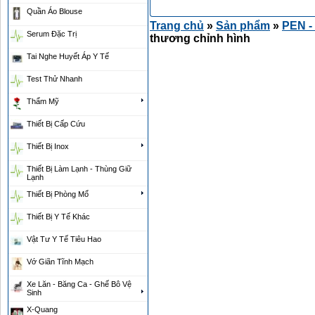
Quần Áo Blouse
Trang chủ
»
Sản phẩm
»
PEN - 
Serum Đặc Trị
thương chỉnh hình
Tai Nghe Huyết Áp Y Tế
Test Thử Nhanh
Thẩm Mỹ
Thiết Bị Cấp Cứu
Thiết Bị Inox
Thiết Bị Làm Lạnh - Thùng Giữ
Lạnh
Thiết Bị Phòng Mổ
Thiết Bị Y Tế Khác
Vật Tư Y Tế Tiêu Hao
Vớ Giãn Tĩnh Mạch
Xe Lăn - Băng Ca - Ghế Bô Vệ
Sinh
X-Quang