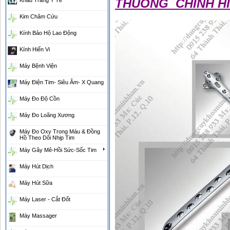
THUONG CHỈNH HÌ
Khẩu Trang Y Tế
Kim Châm Cứu
Kính Bảo Hộ Lao Động
Kính Hiển Vi
Máy Bệnh Viện
Máy Điện Tim- Siêu Âm- X Quang
Máy Đo Độ Cồn
Máy Đo Loãng Xương
Máy Đo Oxy Trong Máu & Đồng
Hồ Theo Dõi Nhịp Tim
Máy Gây Mê-Hồi Sức-Sốc Tim
Máy Hút Dịch
Máy Hút Sữa
Máy Laser - Cắt Đốt
Máy Massager