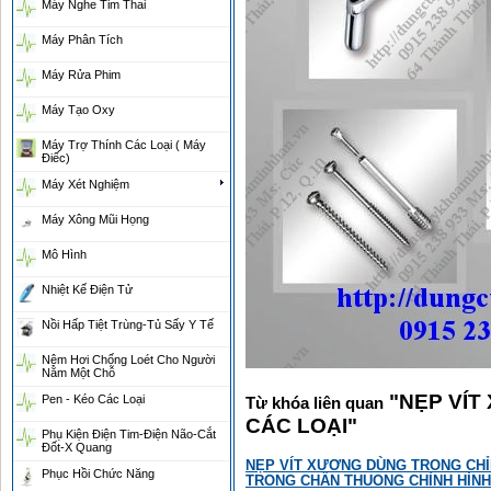
Máy Nghe Tim Thai
Máy Phân Tích
Máy Rửa Phim
Máy Tạo Oxy
Máy Trợ Thính Các Loại ( Máy
Điếc)
Máy Xét Nghiệm
Máy Xông Mũi Họng
Mô Hình
Nhiệt Kế Điện Tử
Nồi Hấp Tiệt Trùng-Tủ Sấy Y Tế
Nệm Hơi Chống Loét Cho Người
Nằm Một Chỗ
"
NẸP VÍT
Pen - Kéo Các Loại
Từ khóa liên quan
CÁC LOẠI
"
Phụ Kiện Điện Tim-Điện Não-Cắt
Đốt-X Quang
NẸP VÍT XƯƠNG DÙNG TRONG CHỈ
Phục Hồi Chức Năng
TRONG CHẤN THUONG CHỈNH HÌNH