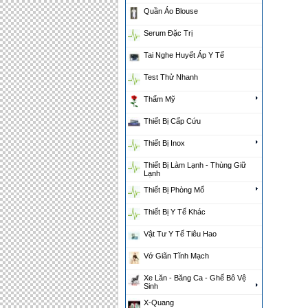
Quần Áo Blouse
Serum Đặc Trị
Tai Nghe Huyết Áp Y Tế
Test Thử Nhanh
Thẩm Mỹ
Thiết Bị Cấp Cứu
Thiết Bị Inox
Thiết Bị Làm Lạnh - Thùng Giữ
Lạnh
Thiết Bị Phòng Mổ
Thiết Bị Y Tế Khác
Vật Tư Y Tế Tiêu Hao
Vớ Giãn Tĩnh Mạch
Xe Lăn - Băng Ca - Ghế Bô Vệ
Sinh
X-Quang