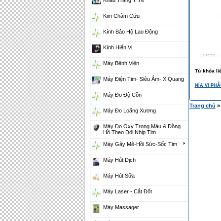
Khẩu Trang Y Tế
Kim Châm Cứu
Kính Bảo Hộ Lao Động
Kính Hiển Vi
Máy Bệnh Viện
Từ khóa li
Máy Điện Tim- Siêu Âm- X Quang
NỈA VI PH
Máy Đo Độ Cồn
Trang chủ
Máy Đo Loãng Xương
Máy Đo Oxy Trong Máu & Đồng
Hồ Theo Dõi Nhịp Tim
Máy Gây Mê-Hồi Sức-Sốc Tim
Máy Hút Dịch
Máy Hút Sữa
Máy Laser - Cắt Đốt
Máy Massager