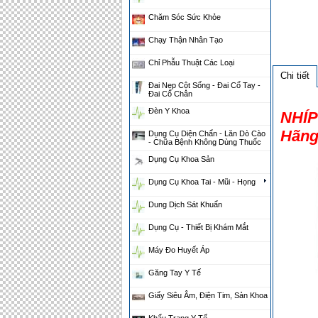
Chăm Sóc Sức Khỏe
Chạy Thận Nhân Tạo
Chỉ Phẫu Thuật Các Loại
Chi tiết
Đai Nẹp Cột Sống - Đai Cổ Tay -
Đai Cổ Chân
Đèn Y Khoa
NHÍP
Hãng
Dụng Cụ Diện Chẩn - Lăn Dò Cào
- Chữa Bệnh Không Dùng Thuốc
Dụng Cụ Khoa Sản
Dụng Cụ Khoa Tai - Mũi - Họng
Dung Dịch Sát Khuẩn
Dụng Cụ - Thiết Bị Khám Mắt
Máy Đo Huyết Áp
Găng Tay Y Tế
Giấy Siêu Âm, Điện Tim, Sản Khoa