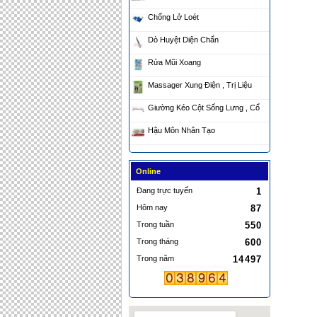
Chống Lở Loét
Dò Huyệt Diện Chẩn
Rửa Mũi Xoang
Massager Xung Điện , Trị Liệu
Giường Kéo Cột Sống Lưng , Cổ
Hậu Môn Nhân Tạo
Online
Đang trực tuyến
1
Hôm nay
87
Trong tuần
550
Trong tháng
600
Trong năm
14497