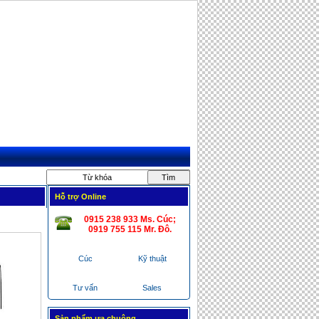
MÁY KIỂM TRA ĐÔNG MÁU CẦM
TAY COAGUCHECKS
GIƯỜNG KÉO CỘT SỐNG LƯNG,
CỔ
Hỗ trợ Online
0915 238 933 Ms. Cúc;
0919 755 115 Mr. Ðô.
May Oxy Cho Người Già
Cúc
Kỹ thuật
Tư vấn
Sales
Sản phẩm ưa chuộng