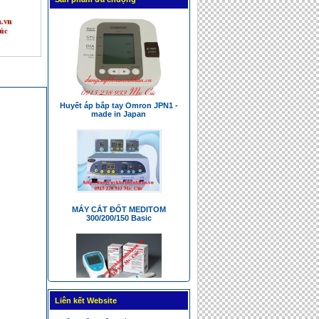
MÁY ĐO HUYẾT ÁP BP A2 Basic
Huyết áp bắp tay Omron JPN1 -
made in Japan
MÁY CẮT ĐỐT MEDITOM
300/200/150 Basic
Liên kết Website
MÁY KIỂM TRA ĐÔNG MÁU CẦM