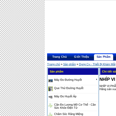
Trang Chủ
Giới Thiệu
Sản Phẩm
Trang chủ
»
Sản phẩm
»
Dụng Cụ - Thiết Bị Khám Mắt
Sản phẩm
Chi tiết 
NHÍP V
Máy Đo Đường Huyết
NHÍP VI P
Que Thử Đường Huyết
Hãng sản x
Máy Đo Huyết Áp
Cân Đo Lượng Mỡ Cơ Thể - Cân
Sức Khỏe Điện Tử
Chăm Sóc Răng Miệng