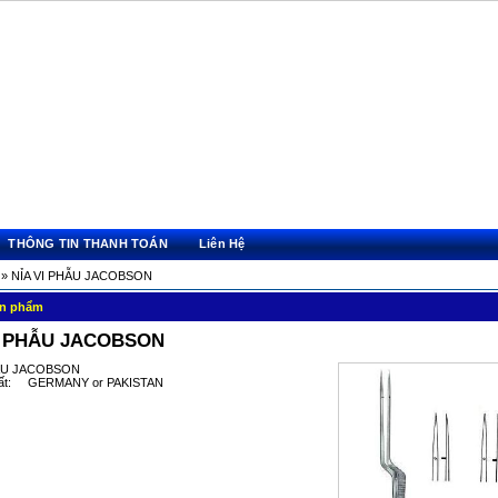
THÔNG TIN THANH TOÁN
Liên Hệ
» NỈA VI PHẪU JACOBSON
sản phẩm
I PHẪU JACOBSON
HẪU JACOBSON
uất: GERMANY or PAKISTAN