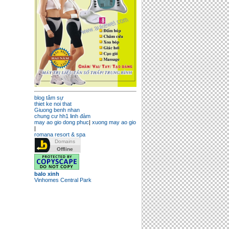
blog tâm sự
thiet ke noi that
Giuong benh nhan
chung cư hh1 linh đàm
may ao gio dong phuc
|
xuong may ao gio
|
romana resort & spa
balo xinh
Vinhomes Central Park