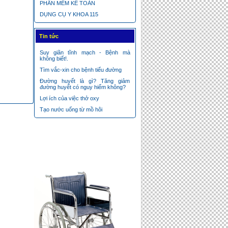
TAY COAGUCHECKS
PHẦN MỀM KẾ TOÁN
DỤNG CỤ Y KHOA 115
Tin tức
Suy giãn tĩnh mạch - Bệnh mà
không biết!.
Tìm vắc-xin cho bệnh tiểu đường
GIƯỜNG KÉO CỘT SỐNG LƯNG,
CỔ
Đường huyết là gì? Tăng giảm
đường huyết có nguy hiểm không?
Lợi ích của việc thở oxy
Tạo nước uống từ mồ hôi
May Oxy Cho Người Già
MÁY ĐO HUYẾT ÁP BP A2 Basic