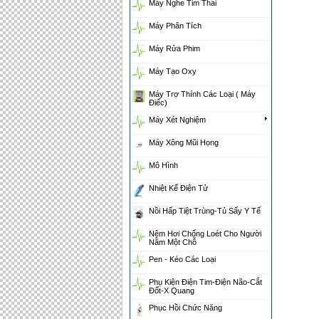
Máy Nghe Tim Thai
Máy Phân Tích
Máy Rửa Phim
Máy Tạo Oxy
Máy Trợ Thính Các Loại ( Máy
Điếc)
Máy Xét Nghiệm
Máy Xông Mũi Họng
Mô Hình
Nhiệt Kế Điện Tử
Nồi Hấp Tiệt Trùng-Tủ Sấy Y Tế
Nệm Hơi Chống Loét Cho Người
Nằm Một Chỗ
Pen - Kéo Các Loại
Phụ Kiện Điện Tim-Điện Não-Cắt
Đốt-X Quang
Phục Hồi Chức Năng