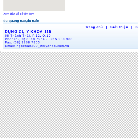
Xem Bản đồ cỡ lớn hơn
du quang cao,du cafe
Trang chủ
|
Giới thiệu
|
S
DỤNG CỤ Y KHOA 115
68 Thành Thái, P.12, Q.10
Phone:
(08) 3868 7964 - 0915 238 933
Fax:
(08) 3868 7965
Email:
ngochan200_9@yahoo.com.vn