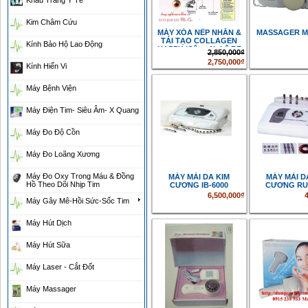
Khẩu Trang Y Tế
Kim Châm Cứu
MÁY XÓA NẾP NHĂN &
MASSAGER M
TÁI TẠO COLLAGEN
Kính Bảo Hộ Lao Động
HAPPY (Công Nghệ RF
2,850,000₫
của CHLB Đức))
2,750,000₫
Kính Hiển Vi
Máy Bệnh Viện
Máy Điện Tim- Siêu Âm- X Quang
Máy Đo Độ Cồn
Máy Đo Loãng Xương
Máy Đo Oxy Trong Máu & Đồng
MÁY MÀI DA KIM
MÁY MÀI D
Hồ Theo Dõi Nhịp Tim
CƯƠNG IB-6000
CƯƠNG RU
6,500,000₫
Máy Gây Mê-Hồi Sức-Sốc Tim
Máy Hút Dịch
Máy Hút Sữa
Máy Laser - Cắt Đốt
Máy Massager