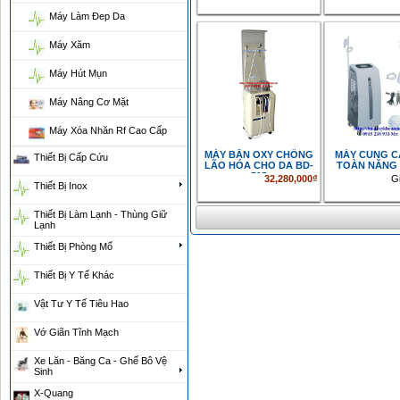
Máy Làm Đep Da
Máy Xăm
Máy Hút Mụn
Máy Nâng Cơ Mặt
Máy Xóa Nhăn Rf Cao Cấp
MÁY BẮN OXY CHỐNG
MÁY CUNG C
Thiết Bị Cấp Cứu
LÃO HÓA CHO DA BD-
TOÀN NĂNG 
515
32,280,000₫
G
Thiết Bị Inox
Thiết Bị Làm Lạnh - Thùng Giữ
Lạnh
Thiết Bị Phòng Mổ
Thiết Bị Y Tế Khác
Vật Tư Y Tế Tiêu Hao
Vớ Giãn Tĩnh Mạch
Xe Lăn - Băng Ca - Ghế Bô Vệ
Sinh
X-Quang