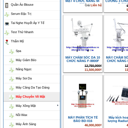
MẶT 4 CHỨC NĂNG M-
CƯƠNG 3 CH
3392
B-200
Quần Áo Blouse
Giá
Liên hệ
Serum Đặc Trị
Tai Nghe Huyết Áp Y Tế
Test Thử Nhanh
Thẩm Mỹ
Spa
MÁY CHĂM SÓC DA 10
MÁY CHĂM SÓ
Máy Giảm Béo
CHỨC NĂNG F-8800F
CHỨC NĂNG 
12,750,000₫
12
Nâng Ngực
11,500,000₫
11
Máy Soi Da
Máy Căng Da Tạo Dáng
Máy Chuyên Về Mặt
Máy Xông Mặt
Nồi Wax
MÁY PHÂN TÍCH TẾ
Máy kích ho
BÀO BD-016
lượng Radiu
Máy Ánh Sáng
46,000,000₫