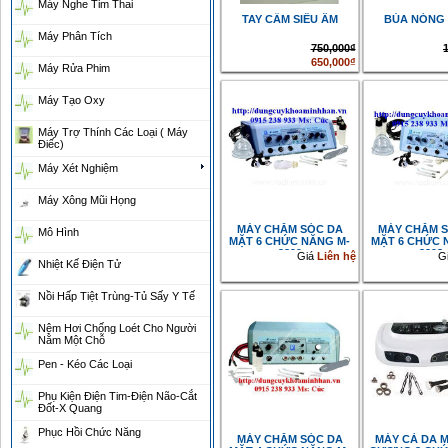
Máy Nghe Tim Thai
TAY CẦM SIÊU ÂM
BÚA NÓNG
Máy Phân Tích
750,000₫
650,000₫
Máy Rửa Phim
Máy Tạo Oxy
Máy Trợ Thính Các Loại ( Máy
Điếc)
Máy Xét Nghiệm
Máy Xông Mũi Họng
MÁY CHĂM SÓC DA
MÁY CHĂM 
Mô Hình
MẶT 6 CHỨC NĂNG M-
MẶT 6 CHỨC 
3399
3398
Giá
Liên hệ
G
Nhiệt Kế Điện Tử
Nồi Hấp Tiệt Trùng-Tủ Sấy Y Tế
Nệm Hơi Chống Loét Cho Người
Nằm Một Chỗ
Pen - Kéo Các Loại
Phụ Kiện Điện Tim-Điện Não-Cắt
Đốt-X Quang
Phục Hồi Chức Năng
MÁY CHĂM SÓC DA
MÁY CÀ DA M