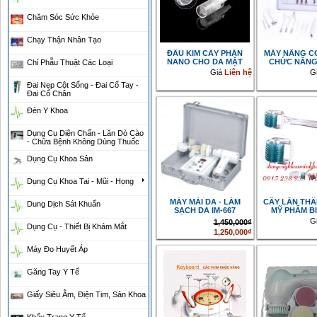
Chăm Sóc Sức Khỏe
Chạy Thận Nhân Tạo
ĐẦU KIM CẤY PHẤN
MÁY NÂNG CƠ
NANO CHO DA MẶT
CHỨC NĂNG
Chỉ Phẫu Thuật Các Loại
Giá
Liên hệ
G
Đai Nẹp Cột Sống - Đai Cổ Tay -
Đai Cổ Chân
Đèn Y Khoa
Dụng Cụ Diện Chẩn - Lăn Dò Cào
- Chữa Bệnh Không Dùng Thuốc
Dụng Cụ Khoa Sản
Dụng Cụ Khoa Tai - Mũi - Họng
MÁY MÀI DA - LÀM
CÂY LĂN TH
Dung Dịch Sát Khuẩn
SẠCH DA IM-667
MỸ PHẨM BI
G
1,450,000₫
Dụng Cụ - Thiết Bị Khám Mắt
1,250,000₫
Máy Đo Huyết Áp
Găng Tay Y Tế
Giấy Siêu Âm, Điện Tim, Sản Khoa