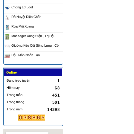
Chống Lở Loét
Dò Huyệt Diện Chẩn
Rửa Mũi Xoang
Massager Xung Điện , Trị Liệu
Giường Kéo Cột Sống Lưng , Cổ
Hậu Môn Nhân Tạo
Online
Đang trực tuyến
1
Hôm nay
68
Trong tuần
451
Trong tháng
501
Trong năm
14398