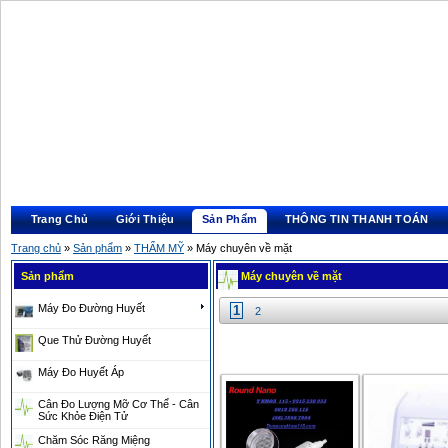
Trang Chủ
Giới Thiệu
Sản Phẩm
THÔNG TIN THANH TOÁN
Trang chủ
»
Sản phẩm
»
THẨM MỸ
» Máy chuyên về mặt
Sản phẩm
Máy chuyên về mặt
Máy Đo Đường Huyết
1
2
Que Thử Đường Huyết
Máy Đo Huyết Áp
Cân Đo Lượng Mỡ Cơ Thể - Cân
Sức Khỏe Điện Tử
Chăm Sóc Răng Miệng